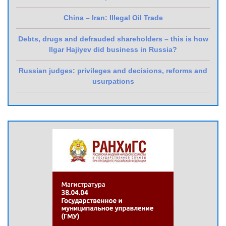
China – Iran: Illegal Oil Trade
Debts, drugs and defrauded shareholders – this is how
Ilgar Hajiyev did business in Russia?
Russian judges: privileges and decisions, reforms and
usurpations