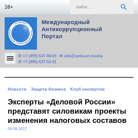
Skip
S
search
16+
to
f
content
Международный
Антикоррупционный
Портал
✆ +7 (495) 637-44-03
✉ info@anticorr.media
✆ +7 (495) 637-53-41
Новости
Защита бизнеса
Клуб экспертов
Эксперты «Деловой России»
представят силовикам проекты
изменения налоговых составов
09.08.2022