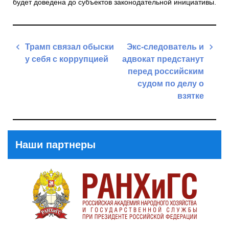
будет доведена до субъектов законодательной инициативы.
Навигация
Трамп связал обыски
Экс-следователь и
по
у себя с коррупцией
адвокат предстанут
записям
перед российским
Previous
судом по делу о
Post
взятке
Next
Post
Наши партнеры