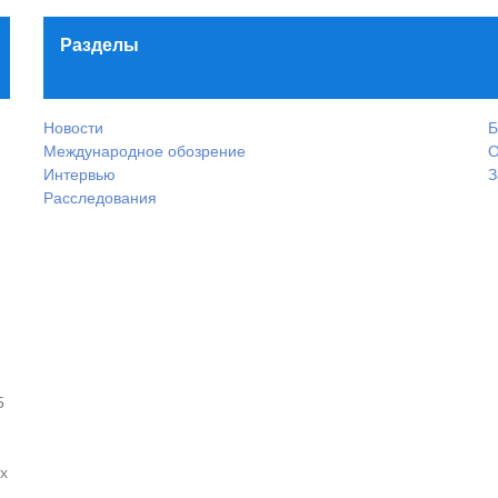
Разделы
Новости
Б
Международное обозрение
О
Интервью
З
Расследования
5
х