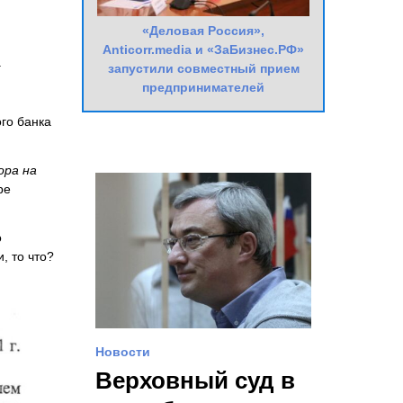
«Деловая Россия»,
Anticorr.media и «ЗаБизнес.РФ»
.
запустили совместный прием
предпринимателей
го банка
ора на
ре
о
, то что?
Новости
Верховный суд в