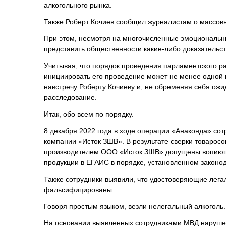
алкогольного рынка.
Также Роберт Кочиев сообщил журналистам о массов
При этом, несмотря на многочисленные эмоциональны
представить общественности какие-либо доказательст
Учитывая, что порядок проведения парламентского 
инициировать его проведение может не менее одной 
навстречу Роберту Кочиеву и, не обременяя себя ож
расследование.
Итак, обо всем по порядку.
8 декабря 2022 года в ходе операции «Анаконда» со
компании «Исток ЗШВ». В результате сверки товарос
производителем ООО «Исток ЗШВ» допущены вопиющ
продукции в ЕГАИС в порядке, установленном законо
Также сотрудники выявили, что удостоверяющие лега
фальсифицированы.
Говоря простым языком, везли нелегальный алкоголь.
На основании выявленных сотрудниками МВД нарушен