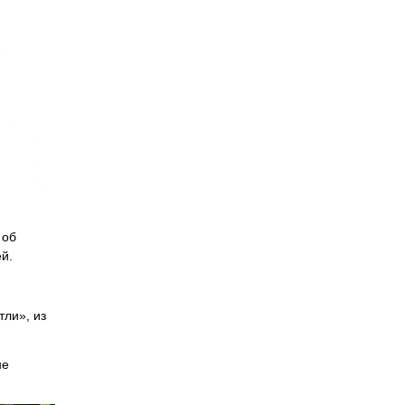
об
й.
ли», из
не