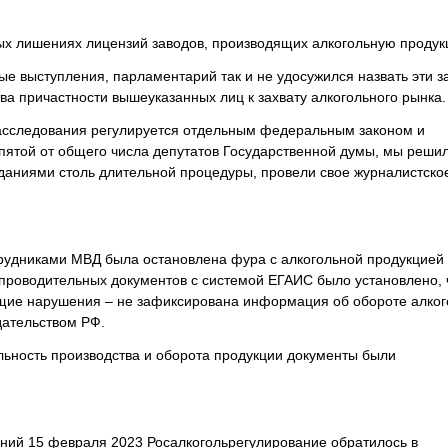
ых лишениях лицензий заводов, производящих алкогольную продук
е выступления, парламентарий так и не удосужился назвать эти з
ва причастности вышеуказанных лиц к захвату алкогольного рынка.
расследования регулируется отдельным федеральным законом и
пятой от общего числа депутатов Государственной думы, мы реши
иданиями столь длительной процедуры, провели свое журналистско
трудниками МВД была остановлена фура с алкогольной продукцией
опроводительных документов с системой ЕГАИС было установлено, 
ие нарушения – не зафиксирована информация об обороте алког
дательством РФ.
льность производства и оборота продукции документы были
ий 15 февраля 2023 Росалкогольрегулирование обратилось в