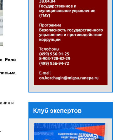
в. Если
 письма
ания и
Клуб экспертов
,