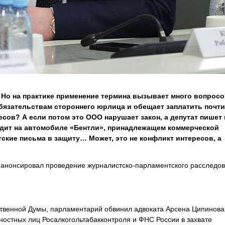
. Но на практике применение термина вызывает много вопросо
бязательствам стороннего юрлица и обещает заплатить почти
есов? А если потом это ООО нарушает закон, а депутат пишет
ездит на автомобиле «Бентли», принадлежащем коммерческой
ские письма в защиту… Может, это не конфликт интересов, а
 анонсировал проведение журналистско-парламентского расследов
ственной Думы, парламентарий обвинил адвоката Арсена Ципинова
остных лиц Росалкогольтабакконтроля и ФНС России в захвате