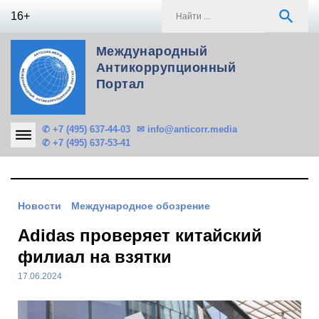
Skip
S
search
16+
to
f
content
Международный
Антикоррупционный
Портал
✆ +7 (495) 637-44-03
✉ info@anticorr.media
✆ +7 (495) 637-53-41
Новости
Международное обозрение
Adidas проверяет китайский
филиал на взятки
17.06.2024