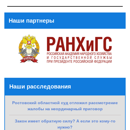
Next
Post
Наши партнеры
Наши расследования
Ростовский областной суд отложил рассмотрение
жалобы на неординарный приговор
Закон имеет обратную силу? А если это кому-то
нужно?