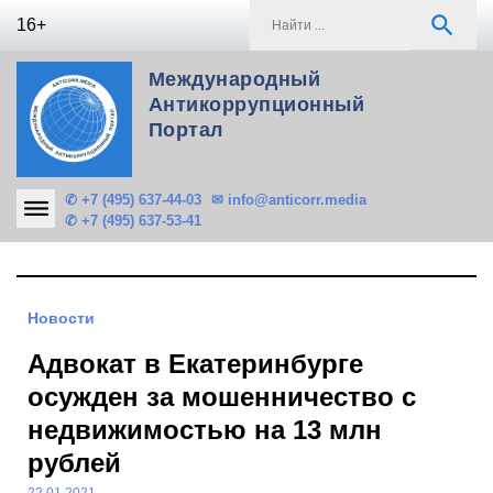
Skip
S
search
16+
to
f
content
Международный
Антикоррупционный
Портал
✆ +7 (495) 637-44-03
✉ info@anticorr.media
✆ +7 (495) 637-53-41
Новости
Адвокат в Екатеринбурге
осужден за мошенничество с
недвижимостью на 13 млн
рублей
22.01.2021