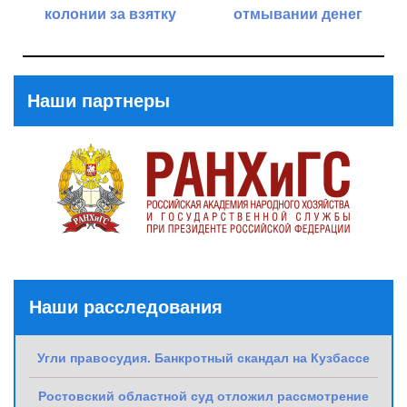
колонии за взятку
отмывании денег
Previous
Next
Post
Post
Наши партнеры
Наши расследования
Угли правосудия. Банкротный скандал на Кузбассе
Ростовский областной суд отложил рассмотрение