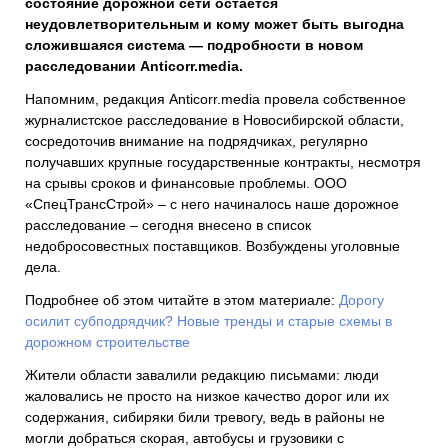
состояние дорожной сети остается
неудовлетворительным и кому может быть выгодна
сложившаяся система — подробности в новом
расследовании Anticorr.media.
Напомним, редакция Anticorr.media провела собственное
журналистское расследование в Новосибирской области,
сосредоточив внимание на подрядчиках, регулярно
получавших крупные государственные контракты, несмотря
на срывы сроков и финансовые проблемы. ООО
«СпецТрансСтрой» – с него начиналось наше дорожное
расследование – сегодня внесено в список
недобросовестных поставщиков. Возбуждены уголовные
дела.
Подробнее об этом читайте в этом материале:
Дорогу
осилит субподрядчик? Новые тренды и старые схемы в
дорожном строительстве
Жители области завалили редакцию письмами: люди
жаловались не просто на низкое качество дорог или их
содержания, сибиряки били тревогу, ведь в районы не
могли добраться скорая, автобусы и грузовики с