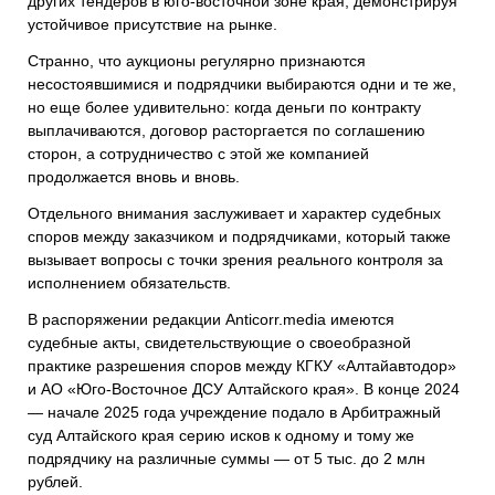
других тендеров в юго-восточной зоне края, демонстрируя
устойчивое присутствие на рынке.
Странно, что аукционы регулярно признаются
несостоявшимися и подрядчики выбираются одни и те же,
но еще более удивительно: когда деньги по контракту
выплачиваются, договор расторгается по соглашению
сторон, а сотрудничество с этой же компанией
продолжается вновь и вновь.
Отдельного внимания заслуживает и характер судебных
споров между заказчиком и подрядчиками, который также
вызывает вопросы с точки зрения реального контроля за
исполнением обязательств.
В распоряжении редакции Anticorr.media имеются
судебные акты, свидетельствующие о своеобразной
практике разрешения споров между КГКУ «Алтайавтодор»
и АО «Юго-Восточное ДСУ Алтайского края». В конце 2024
— начале 2025 года учреждение подало в Арбитражный
суд Алтайского края серию исков к одному и тому же
подрядчику на различные суммы — от 5 тыс. до 2 млн
рублей.