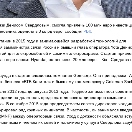
вязи Денисом Свердловым, смогла привлечь 100 млн евро инвестиц
чиновника оценили в 3 млрд евро, сообщил
РБК.
итании в 2015 году и занимающейся разработкой технологий для
ся замминистра связи России и бывший глава оператора Yota Денис
гий для электромобилей и самими электрокарами. Стартап привле
 млн евро вложит Hyundai, оставшиеся 20 млн евро – Kia. Средства 
раунда в стартап вложилась компания Gemcorp. Она принадлежит А
о бизнеса «ВТБ Капитал» и бывшему топ-менеджеру Goldman Sac
ля 2012 года до августа 2013 года. Позднее занимал пост советник
твердили на должность председателя совета директоров компании
». В сентябре 2015 года председателем совета директоров холдин
урировал ряд крупных инициатив. В частности, он занимался введе
(MNP) между операторами связи. Уход с должности объясняли вст
иновникам и членам их семей и наличием у супруги Свердлова зар