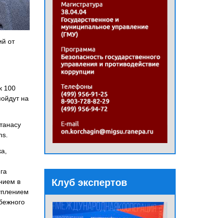
ий от
к 100
пойдут на
танасу
hs.
а,
га
Клуб экспертов
нием в
уплением
убежного