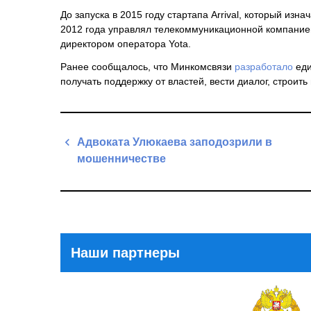
До запуска в 2015 году стартапа Arrival, который из
2012 года управлял телекоммуникационной компанией
директором оператора Yota.
Ранее сообщалось, что Минкомсвязи
разработало
ед
получать поддержку от властей, вести диалог, строить 
Навигация
Адвоката Улюкаева заподозрили в
по
мошенничестве
записям
Previous
Post
Наши партнеры