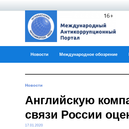
Skip
to
content
Новости
Международное обозрение
Новости
Английскую комп
связи России оце
17.01.2020