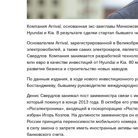
Компания Arrival, основанная экс-замглавы Минкомс
Hyundai и Kia. В результате сделки стартап бывшего 
Основателем Arrival, зарегистрированной в Великобр
электромобилей, а также самих электрокаров, являет
Свердлов. Компания занимается разработкой техноло
млн евро в качестве инвестиций от Hyundai и Kia. 80
развитие бизнеса и строительство новых заводов.
По данным издания, в ходе нового инвестиционного 
Бостанджиеву, бывшему руководителю международног
Денис Свердлов занимал пост замминистра связи с ию
который покинул в конце 2013 года. В октябре его у
«Росэлектроника», входящей в госкорпорацию «Ростех
избран Игорь Козлов. На должности замминистра он к
России принципа переносимости мобильного номера 
в силу закона о запрете иметь иностранные активы ч
банковского счета.