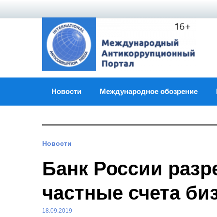
Skip
to
content
Новости
Международное обозрение
Новости
Банк России разр
частные счета би
18.09.2019