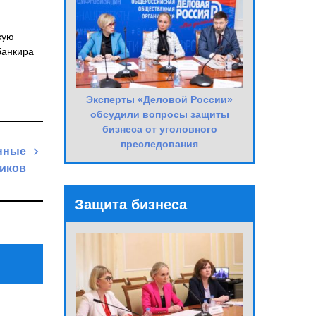
кую
банкира
Эксперты «Деловой России»
обсудили вопросы защиты
бизнеса от уголовного
преследования
онные
ников
Next
Защита бизнеса
Post