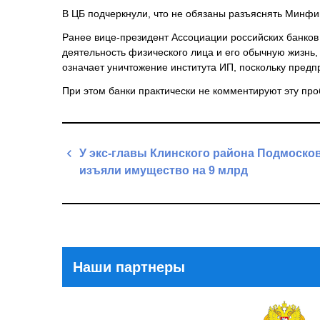
В ЦБ подчеркнули, что не обязаны разъяснять Минфи
Ранее вице-президент Ассоциации российских банков
деятельность физического лица и его обычную жизнь,
означает уничтожение института ИП, поскольку предп
При этом банки практически не комментируют эту про
Навигация
У экс-главы Клинского района Подмоско
по
изъяли имущество на 9 млрд
записям
Previous
Post
Наши партнеры