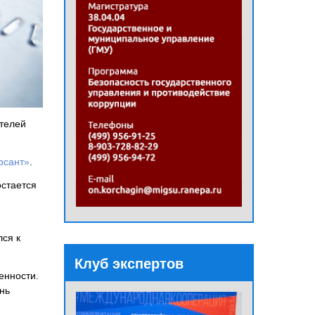
ателей
рсант»
.
остается
лся к
Клуб экспертов
енности.
нь