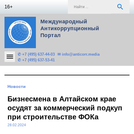
Skip
S
search
16+
to
f
content
Международный
Антикоррупционный
Портал
✆ +7 (495) 637-44-03
✉ info@anticorr.media
✆ +7 (495) 637-53-41
Новости
Бизнесмена в Алтайском крае
осудят за коммерческий подкуп
при строительстве ФОКа
28.02.2024