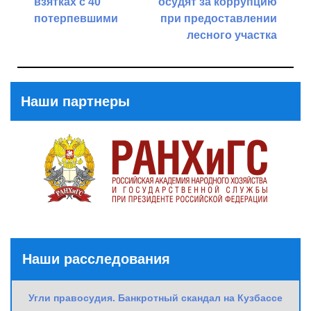
взятках с 40
осудят за коррупцию
потерпевшими
при предоставлении
лесного участка
Previous
Post
Next
Post
Наши партнеры
Наши расследования
Угли правосудия. Банкротный скандал на Кузбассе