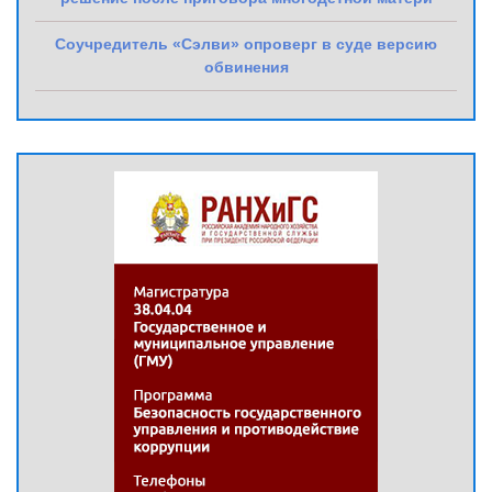
Соучредитель «Сэлви» опроверг в суде версию
обвинения