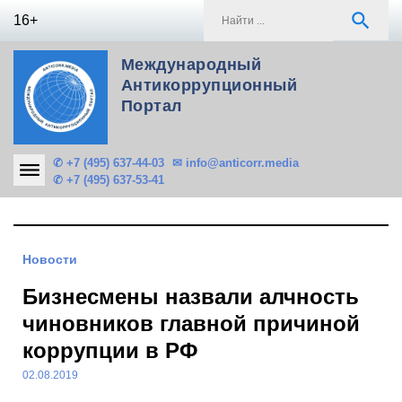
Skip
S
search
16+
to
f
content
Международный
Антикоррупционный
Портал
✆ +7 (495) 637-44-03
✉ info@anticorr.media
✆ +7 (495) 637-53-41
Новости
Бизнесмены назвали алчность
чиновников главной причиной
коррупции в РФ
02.08.2019