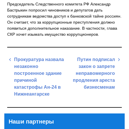
Председатель Следственного комитета РФ Александр
Бастрыкин попросил чиновников и депутатов дать
сотрудникам ведомства доступ к банковской тайне россиян.
Он считает, что за коррупционные преступления должно
появиться дополнительное наказание. В частности, глава
СКР хочет изымать имущество коррупционеров.
Навигация
Прокуратура назвала
Путин подписал
по
незаконно
закон о запрете
записям
построенное здание
неправомерного
причиной
продления ареста
катастрофы Ан-24 в
бизнесменам
Нижнеангарске
Next
Previous
Post
Post
Наши партнеры