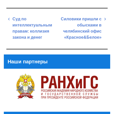
Навигация
Суд по
Cиловики пришли с
по
интеллектуальным
обысками в
записям
правам: коллизия
челябинский офис
закона и денег
«Красное&Белое»
Previous
Next
Post
Post
Наши партнеры