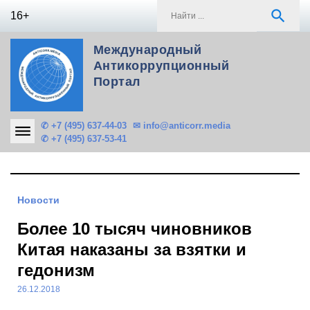
Skip
S
search
16+
to
f
content
Международный
Антикоррупционный
Портал
✆ +7 (495) 637-44-03
✉ info@anticorr.media
✆ +7 (495) 637-53-41
Новости
Более 10 тысяч чиновников
Китая наказаны за взятки и
гедонизм
26.12.2018