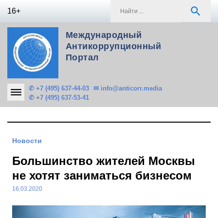
Skip
S
search
16+
to
f
content
Международный
Антикоррупционный
Портал
✆ +7 (495) 637-44-03
✉ info@anticorr.media
✆ +7 (495) 637-53-41
Новости
Большинство жителей Москвы
не хотят заниматься бизнесом
16.03.2020