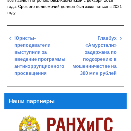
возглавлял Петропавловск-Камчатский с декабря 2016
года. Срок его полномочий должен был закончиться в 2021
году.
Навигация
Юристы-
Главбух
по
преподаватели
«Амурстали»
записям
выступили за
задержана по
введение программы
подозрению в
антикоррупционного
мошенничестве на
просвещения
300 млн рублей
Previous
Next
Post
Post
Наши партнеры