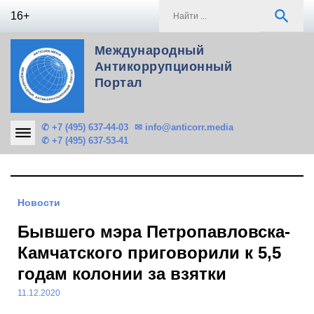
Skip
S
search
16+
to
f
content
Международный
Антикоррупционный
Портал
✆ +7 (495) 637-44-03
✉ info@anticorr.media
✆ +7 (495) 637-53-41
Новости
Бывшего мэра Петропавловска-
Камчатского приговорили к 5,5
годам колонии за взятки
11.12.2020