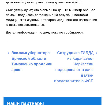
даче взятки уже отправили под домашний арест.
СМИ утверждают, что в обмен на деньги министр обещал
помочь подписать соглашения на закупки и поставки
медицинских изделий и товаров медицинского назначения,
а также покровительство.
Другая информация по делу пока не сообщается.
Навигация
Экс-замгубернатора
Сотрудника ГИБДД
по
Брянской области
из Карачаево-
записям
Тимошенко продлили
Черкессии
арест
подозревают в даче
взятки
Previous
представителю ФСБ
Post
Next
Post
Наши партнеры