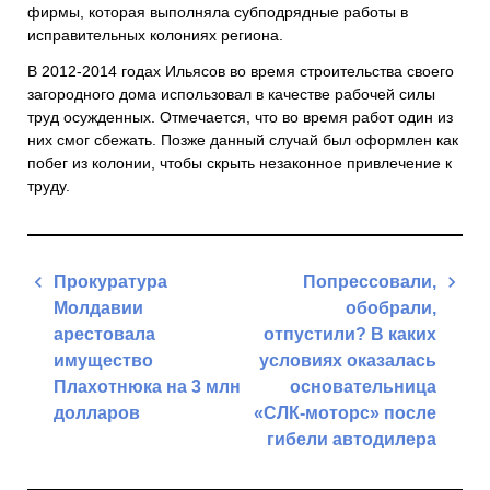
фирмы, которая выполняла субподрядные работы в
исправительных колониях региона.
В 2012-2014 годах Ильясов во время строительства своего
загородного дома использовал в качестве рабочей силы
труд осужденных. Отмечается, что во время работ один из
них смог сбежать. Позже данный случай был оформлен как
побег из колонии, чтобы скрыть незаконное привлечение к
труду.
Навигация
Прокуратура
Попрессовали,
по
Молдавии
обобрали,
записям
арестовала
отпустили? В каких
имущество
условиях оказалась
Плахотнюка на 3 млн
основательница
долларов
«СЛК-моторс» после
гибели автодилера
Previous
Post
Next