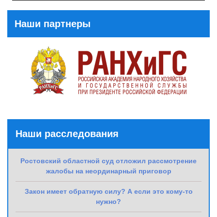
Post
Наши партнеры
Наши расследования
Ростовский областной суд отложил рассмотрение
жалобы на неординарный приговор
Закон имеет обратную силу? А если это кому-то
нужно?