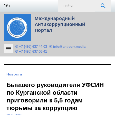
Skip
S
search
16+
to
f
content
Международный
Антикоррупционный
Портал
✆ +7 (495) 637-44-03
✉ info@anticorr.media
✆ +7 (495) 637-53-41
Новости
Бывшего руководителя УФСИН
по Курганской области
приговорили к 5,5 годам
тюрьмы за коррупцию
30.10.2019