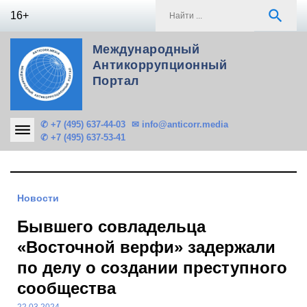
Skip
S
search
16+
to
f
content
Международный
Антикоррупционный
Портал
✆ +7 (495) 637-44-03
✉ info@anticorr.media
✆ +7 (495) 637-53-41
Новости
Бывшего совладельца
«Восточной верфи» задержали
по делу о создании преступного
сообщества
22.03.2024