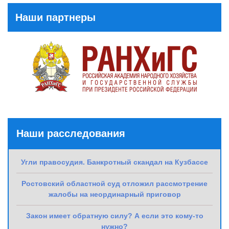
Наши партнеры
Наши расследования
Угли правосудия. Банкротный скандал на Кузбассе
Ростовский областной суд отложил рассмотрение
жалобы на неординарный приговор
Закон имеет обратную силу? А если это кому-то
нужно?