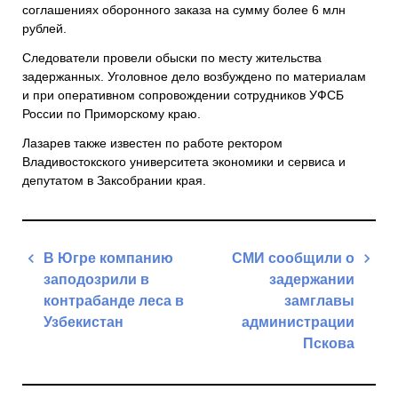
соглашениях оборонного заказа на сумму более 6 млн
рублей.
Следователи провели обыски по месту жительства
задержанных. Уголовное дело возбуждено по материалам
и при оперативном сопровождении сотрудников УФСБ
России по Приморскому краю.
Лазарев также известен по работе ректором
Владивостокского университета экономики и сервиса и
депутатом в Заксобрании края.
Навигация
В Югре компанию
СМИ сообщили о
по
заподозрили в
задержании
записям
контрабанде леса в
замглавы
Узбекистан
администрации
Пскова
Previous
Post
Next
Post