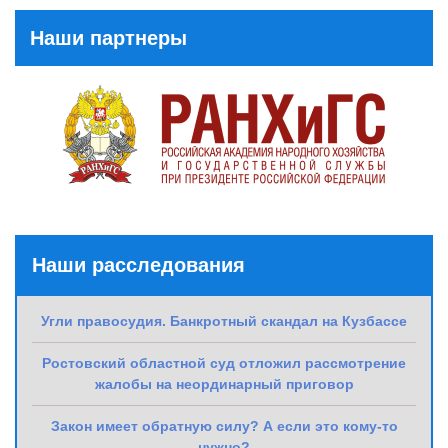
Post
Наши партнеры
Наши расследования
Угли правосудия. Банкротный скандал на Кузбассе
Ростовский областной суд отложил рассмотрение
жалобы на неординарный приговор
Закон имеет обратную силу? А если это кому-то
нужно?