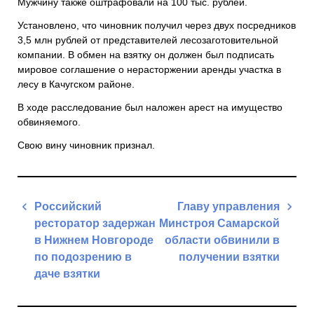
Мужчину также оштрафовали на 100 тыс. рублей.
Установлено, что чиновник получил через двух посредников
3,5 млн рублей от представителей лесозаготовительной
компании. В обмен на взятку он должен был подписать
мировое соглашение о нерасторжении аренды участка в
лесу в
Качугском районе
.
В ходе расследование был наложен арест на имущество
обвиняемого.
Свою вину чиновник признал.
Навигация
Российский
Главу управления
по
ресторатор задержан
Минстроя Самарской
записям
в Нижнем Новгороде
области обвинили в
по подозрению в
получении взятки
даче взятки
Next
Previous
Post