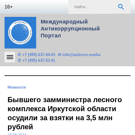
Skip
S
search
16+
to
f
content
Международный
Антикоррупционный
Портал
✆ +7 (495) 637-44-03
✉ info@anticorr.media
✆ +7 (495) 637-53-41
Новости
Бывшего замминистра лесного
комплекса Иркутской области
осудили за взятки на 3,5 млн
рублей
23.08.2024