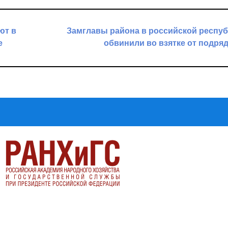
ют в
Замглавы района в российской респу
е
обвинили во взятке от подря