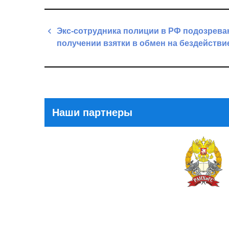
Навигация
Экс-сотрудника полиции в РФ подозрева
по
получении взятки в обмен на бездействи
записям
Previous
Post
Наши партнеры