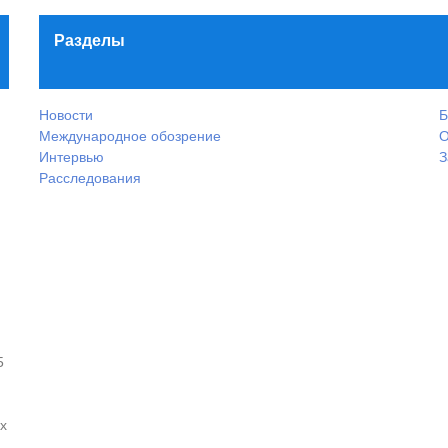
Разделы
Новости
Б
Международное обозрение
О
Интервью
З
Расследования
5
х