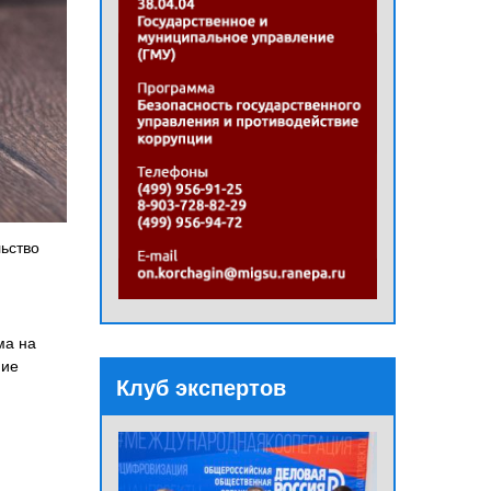
льство
ма на
ние
Клуб экспертов