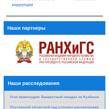
коррупции
Next
Previous
Post
Post
Наши партнеры
Наши расследования
Угли правосудия. Банкротный скандал на Кузбассе
Ростовский областной суд отложил рассмотрение