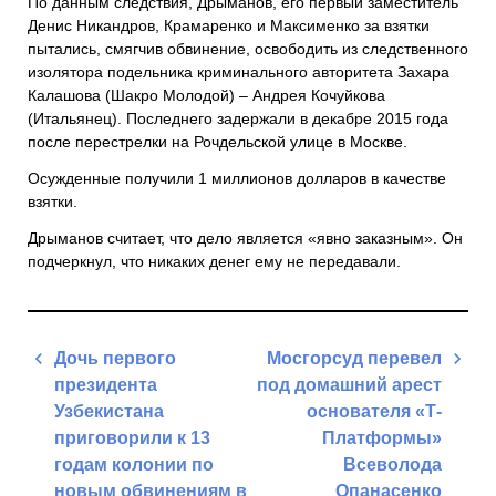
По данным следствия, Дрыманов, его первый заместитель
Денис Никандров, Крамаренко и Максименко за взятки
пытались, смягчив обвинение, освободить из следственного
изолятора подельника криминального авторитета Захара
Калашова (Шакро Молодой) – Андрея Кочуйкова
(Итальянец). Последнего задержали в декабре 2015 года
после перестрелки на Рочдельской улице в Москве.
Осужденные получили 1 миллионов долларов в качестве
взятки.
Дрыманов считает, что дело является «явно заказным». Он
подчеркнул, что никаких денег ему не передавали.
Навигация
Дочь первого
Мосгорсуд перевел
по
президента
под домашний арест
записям
Узбекистана
основателя «Т-
приговорили к 13
Платформы»
годам колонии по
Всеволода
новым обвинениям в
Опанасенко