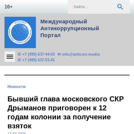
Skip
S
search
16+
to
f
content
Международный
Антикоррупционный
Портал
✆ +7 (495) 637-44-03
✉ info@anticorr.media
✆ +7 (495) 637-53-41
Новости
Бывший глава московского СКР
Дрыманов приговорен к 12
годам колонии за получение
взяток
18.03.2020