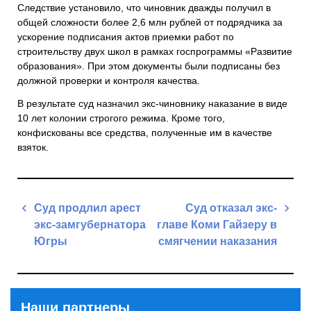
Следствие установило, что чиновник дважды получил в
общей сложности более 2,6 млн рублей от подрядчика за
ускорение подписания актов приемки работ по
строительству двух школ в рамках госпрограммы «Развитие
образования». При этом документы были подписаны без
должной проверки и контроля качества.
В результате суд назначил экс-чиновнику наказание в виде
10 лет колонии строгого режима. Кроме того,
конфискованы все средства, полученные им в качестве
взяток.
Навигация
Суд продлил арест
Суд отказал экс-
по
экс-замгубернатора
главе Коми Гайзеру в
записям
Югры
смягчении наказания
Previous
Next
Post
Post
Наши партнеры