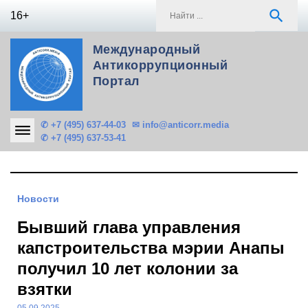
Skip
S
search
16+
to
f
content
Международный
Антикоррупционный
Портал
✆ +7 (495) 637-44-03
✉ info@anticorr.media
✆ +7 (495) 637-53-41
Новости
Бывший глава управления
капстроительства мэрии Анапы
получил 10 лет колонии за
взятки
05.09.2025