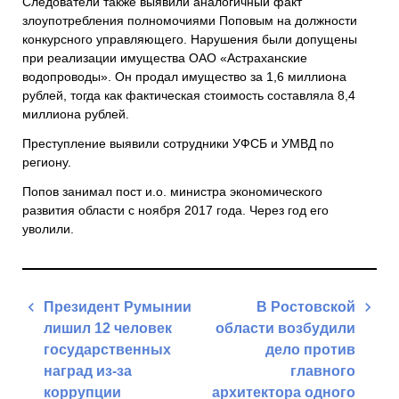
Следователи также выявили аналогичный факт
злоупотребления полномочиями Поповым на должности
конкурсного управляющего. Нарушения были допущены
при реализации имущества ОАО «Астраханские
водопроводы». Он продал имущество за 1,6 миллиона
рублей, тогда как фактическая стоимость составляла 8,4
миллиона рублей.
Преступление выявили сотрудники УФСБ и УМВД по
региону.
Попов занимал пост и.о. министра экономического
развития области с ноября 2017 года. Через год его
уволили.
Навигация
Президент Румынии
В Ростовской
по
лишил 12 человек
области возбудили
записям
государственных
дело против
наград из-за
главного
коррупции
архитектора одного