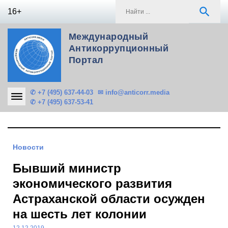
Skip
S
search
16+
to
f
content
Международный
Антикоррупционный
Портал
✆ +7 (495) 637-44-03
✉ info@anticorr.media
✆ +7 (495) 637-53-41
Новости
Бывший министр
экономического развития
Астраханской области осужден
на шесть лет колонии
12.12.2019