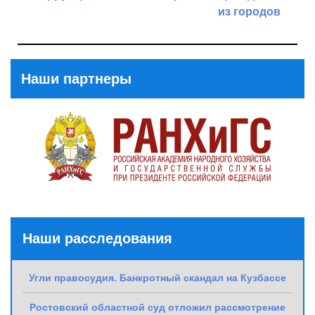
из городов
Previous
Post
Next
Post
Наши партнеры
Наши расследования
Угли правосудия. Банкротный скандал на Кузбассе
Ростовский областной суд отложил рассмотрение