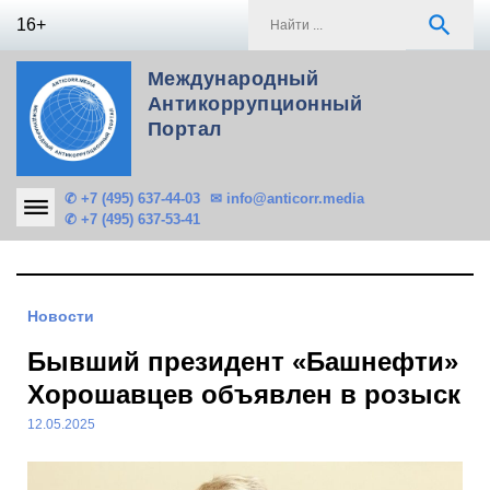
Skip
S
search
16+
to
f
content
Международный
Антикоррупционный
Портал
✆ +7 (495) 637-44-03
✉ info@anticorr.media
✆ +7 (495) 637-53-41
Новости
Бывший президент «Башнефти»
Хорошавцев объявлен в розыск
12.05.2025