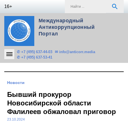
Skip
S
search
16+
to
f
content
Международный
Антикоррупционный
Портал
✆ +7 (495) 637-44-03
✉ info@anticorr.media
✆ +7 (495) 637-53-41
Новости
Бывший прокурор
Новосибирской области
Фалилеев обжаловал приговор
23.10.2024