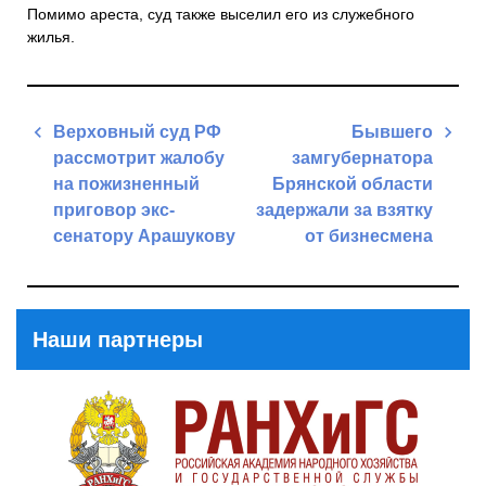
Помимо ареста, суд также выселил его из служебного
жилья.
Навигация
Верховный суд РФ
Бывшего
по
рассмотрит жалобу
замгубернатора
записям
на пожизненный
Брянской области
приговор экс-
задержали за взятку
сенатору Арашукову
от бизнесмена
Previous
Next
Post
Post
Наши партнеры