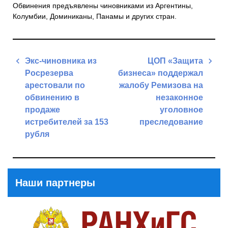
Обвинения предъявлены чиновниками из Аргентины,
Колумбии, Доминиканы, Панамы и других стран.
Навигация
Экс-чиновника из
ЦОП «Защита
по
Росрезерва
бизнеса» поддержал
записям
арестовали по
жалобу Ремизова на
обвинению в
незаконное
продаже
уголовное
истребителей за 153
преследование
рубля
Next
Previous
Post
Post
Наши партнеры