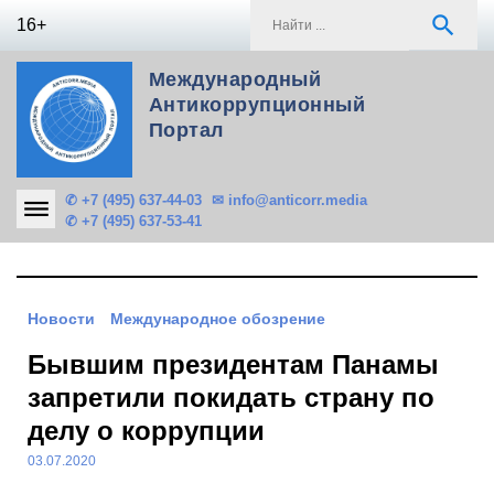
Skip
S
search
16+
to
f
content
Международный
Антикоррупционный
Портал
✆ +7 (495) 637-44-03
✉ info@anticorr.media
✆ +7 (495) 637-53-41
Новости
Международное обозрение
Бывшим президентам Панамы
запретили покидать страну по
делу о коррупции
03.07.2020