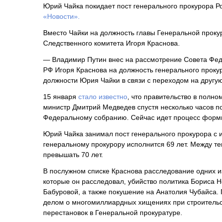
Юрий Чайка покидает пост генерального прокурора Р
«Новости».
Вместо Чайки на должность главы Генеральной проку
Следственного комитета Игоря Краснова.
— Владимир Путин внес на рассмотрение Совета Фед
РФ Игоря Краснова на должность генерального проку
должности Юрия Чайки в связи с переходом на другу
15 января
стало известно
, что правительство в полн
министр Дмитрий Медведев спустя несколько часов п
Федеральному собранию. Сейчас идет процесс форми
Юрий Чайка занимал пост генерального прокурора с ию
генеральному прокурору исполнится 69 лет. Между те
превышать 70 лет.
В послужном списке Краснова расследование одних из
которые он расследовал, убийство политика Бориса 
Бабуровой, а также покушение на Анатолия Чубайса.
делом о многомиллиардных хищениях при строительс
перестановок в Генеральной прокуратуре.