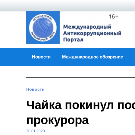
Skip
to
content
Новости
Международное обозрение
Новости
Чайка покинул по
прокурора
20.01.2020