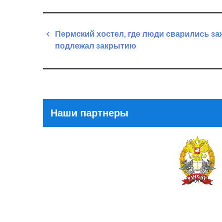
Навигация
Пермский хостел, где люди сварились за
по
подлежал закрытию
записям
Previous
Post
Наши партнеры