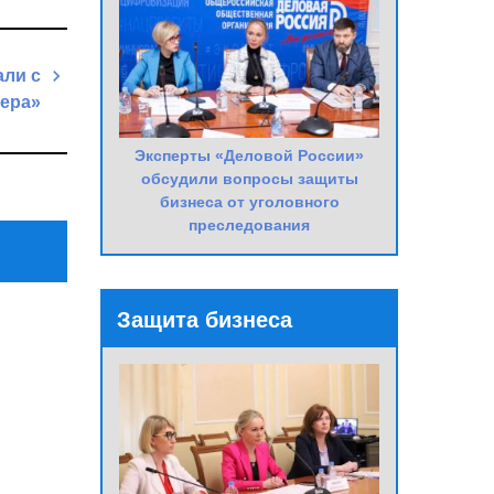
али с
зера»
Next
Эксперты «Деловой России»
Post
обсудили вопросы защиты
бизнеса от уголовного
преследования
Защита бизнеса