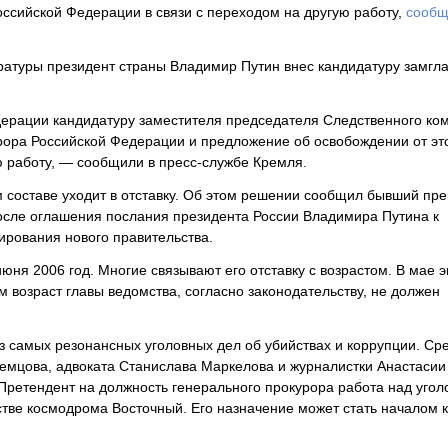
оссийской Федерации в связи с переходом на другую работу,
сообщ
ратуры президент страны Владимир Путин внес кандидатуру замгл
ерации кандидатуру заместителя председателя Следственного ко
рора Российской Федерации и предложение об освобождении от эт
ю работу, — сообщили в пресс-службе Кремля.
ом составе уходит в отставку. Об этом решении сообщил бывший пр
осле оглашения послания президента России Владимира Путина к
рования нового правительства.
ня 2006 год. Многие связывают его отставку с возрастом. В мае э
м возраст главы ведомства, согласно законодательству, не должен
 самых резонансных уголовных дел об убийствах и коррупции. Сре
Немцова, адвоката Станислава Маркелова и журналистки Анастасии
 Претендент на должность генерального прокурора работа над уго
тве космодрома Восточный. Его назначение может стать началом 