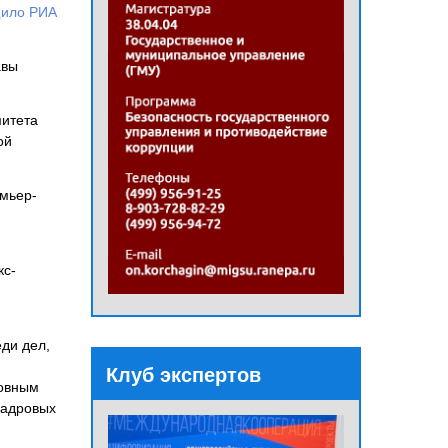
ило РИА
авы
митета
ой
емьер-
кс-
ди дел,
Клуб экспертов
ловным
кадровых