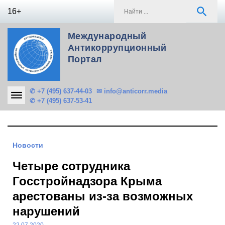
Skip
S
search
16+
to
f
content
Международный
Антикоррупционный
Портал
✆ +7 (495) 637-44-03
✉ info@anticorr.media
✆ +7 (495) 637-53-41
Новости
Четыре сотрудника
Госстройнадзора Крыма
арестованы из-за возможных
нарушений
22.07.2020