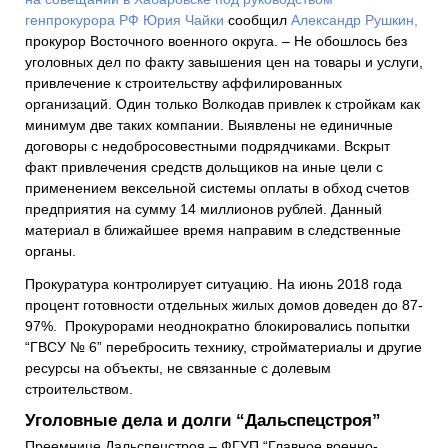
генпрокурора РФ Юрия Чайки
сообщил
Александр Рушкин,
прокурор Восточного военного округа. – Не обошлось без
уголовных дел по факту завышения цен на товары и услуги,
привлечение к строительству аффилированных
организаций. Один только Волкодав привлек к стройкам как
минимум две таких компании. Выявлены не единичные
договоры с недобросовестными подрядчиками. Вскрыт
факт привлечения средств дольщиков на иные цели с
применением вексельной системы оплаты в обход счетов
предприятия на сумму 14 миллионов рублей. Данный
материал в ближайшее время направим в следственные
органы.
Прокуратура контролирует ситуацию. На июнь 2018 года
процент готовности отдельных жилых домов доведен до 87-
97%. Прокурорами неоднократно блокировались попытки
“ГВСУ № 6” перебросить технику, стройматериалы и другие
ресурсы на объекты, не связанные с долевым
строительством.
Уголовные дела и долги “Дальспецстроя”
Преемнице Дальспецстроя – ФГУП “Главное военно-