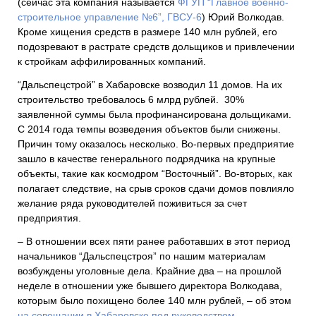
(сейчас эта компания называется
ФГУП “Главное военно-
строительное управление №6”,
ГВСУ-6
) Юрий Волкодав.
Кроме хищения средств в размере 140 млн рублей, его
подозревают в растрате средств дольщиков и привлечении
к стройкам аффилированных компаний.
“Дальспецстрой” в
Хабаровске
возводил 11 домов. На их
строительство требовалось 6 млрд рублей. 30%
заявленной суммы была профинансирована дольщиками.
С 2014 года темпы возведения объектов были снижены.
Причин тому оказалось несколько. Во-первых предприятие
зашло в качестве генерального подрядчика на крупные
объекты, такие как космодром “Восточный”. Во-вторых, как
полагает следствие, на срыв сроков сдачи домов повлияло
желание ряда руководителей поживиться за счет
предприятия.
– В отношении всех пяти ранее работавших в этот период
начальников “Дальспецстроя” по нашим материалам
возбуждены уголовные дела. Крайние два – на прошлой
неделе в отношении уже бывшего директора Волкодава,
которым было похищено более 140 млн рублей, – об этом
на совещании в Хабаровске под руководством