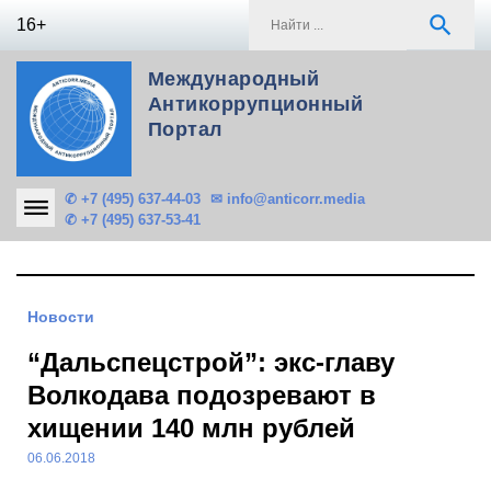
Skip
S
search
16+
to
f
content
Международный
Антикоррупционный
Портал
✆ +7 (495) 637-44-03
✉ info@anticorr.media
✆ +7 (495) 637-53-41
Новости
“Дальспецстрой”: экс-главу
Волкодава подозревают в
хищении 140 млн рублей
06.06.2018