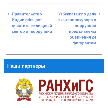
Навигация
Правительство
Узбекистан:по делу
по
Индии обещает
экс-генпрокурора о
записям
очистить жилищный
коррупции
сектор от коррупции
предъявлены
обвинения 24
Previous
фигурантам
Post
Next
Post
Наши партнеры