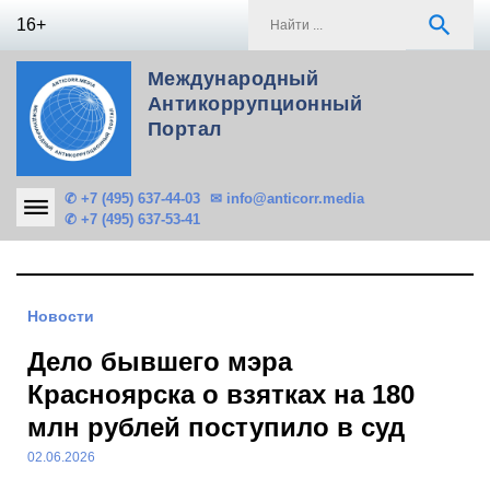
Skip
S
search
16+
to
f
content
Международный
Антикоррупционный
Портал
✆ +7 (495) 637-44-03
✉ info@anticorr.media
✆ +7 (495) 637-53-41
Новости
Дело бывшего мэра
Красноярска о взятках на 180
млн рублей поступило в суд
02.06.2026