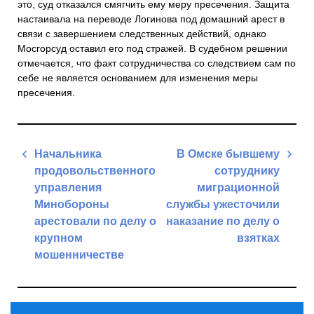
это, суд отказался смягчить ему меру пресечения. Защита
настаивала на переводе Логинова под домашний арест в
связи с завершением следственных действий, однако
Мосгорсуд оставил его под стражей. В судебном решении
отмечается, что факт сотрудничества со следствием сам по
себе не является основанием для изменения меры
пресечения.
Навигация
Начальника
В Омске бывшему
по
продовольственного
сотруднику
записям
управления
миграционной
Минобороны
службы ужесточили
арестовали по делу о
наказание по делу о
крупном
взятках
мошенничестве
Next
Previous
Post
Post