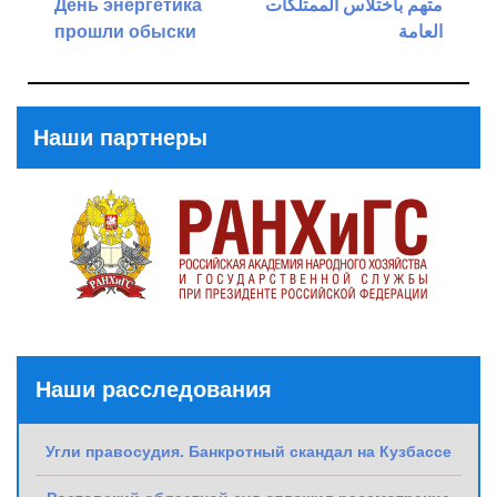
День энергетика
متهم باختلاس الممتلكات
записям
прошли обыски
العامة
Previous
Next
Post
Post
Наши партнеры
Наши расследования
Угли правосудия. Банкротный скандал на Кузбассе