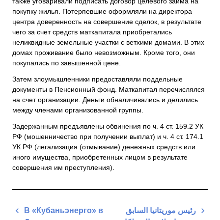
также уговаривали подписать договор целевого займа на
покупку жилья. Потерпевшие оформляли на директора
центра доверенность на совершение сделок, в результате
чего за счет средств маткапитала приобретались
неликвидные земельные участки с ветхими домами. В этих
домах проживание было невозможным. Кроме того, они
покупались по завышенной цене.
Затем злоумышленники предоставляли поддельные
документы в Пенсионный фонд. Маткапитал перечислялся
на счет организации. Деньги обналичивались и делились
между членами организованной группы.
Задержанным предъявлены обвинения по ч. 4 ст. 159.2 УК
РФ (мошенничество при получении выплат) и ч. 4 ст. 174.1
УК РФ (легализация (отмывание) денежных средств или
иного имущества, приобретенных лицом в результате
совершения им преступления).
Навигация
В «Кубаньэнерго» в
رئيس موريتانيا السابق
по