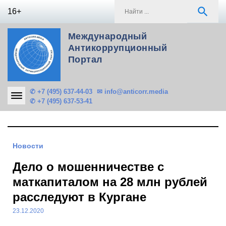
Skip
S
search
16+
to
f
content
Международный
Антикоррупционный
Портал
✆ +7 (495) 637-44-03
✉ info@anticorr.media
✆ +7 (495) 637-53-41
Новости
Дело о мошенничестве с
маткапиталом на 28 млн рублей
расследуют в Кургане
23.12.2020