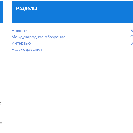
Разделы
Новости
Б
Международное обозрение
О
Интервью
З
Расследования
5
х