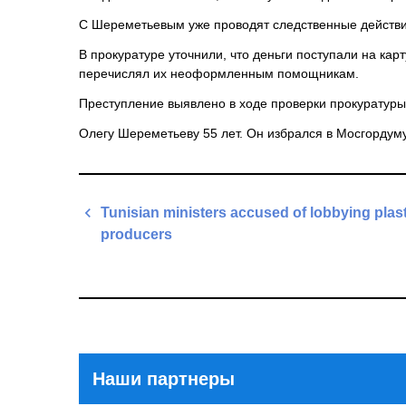
С Шереметьевым уже проводят следственные действия
В прокуратуре уточнили, что деньги поступали на ка
перечислял их неоформленным помощникам.
Преступление выявлено в ходе проверки прокуратуры
Олегу Шереметьеву 55 лет. Он избрался в Мосгордуму
Навигация
Tunisian ministers accused of lobbying plas
по
producers
записям
Previous
Post
Наши партнеры