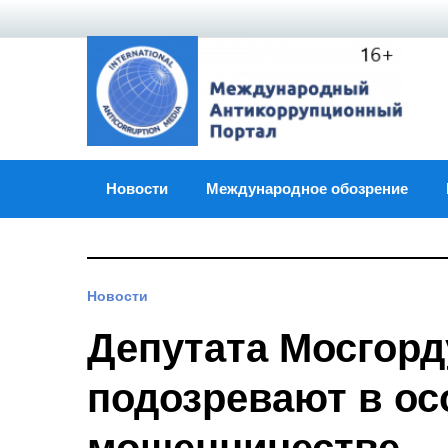
Skip
to
content
Новости
Международное обозрение
Новости
Депутата Мосгор
подозревают в ос