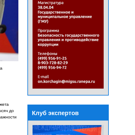
та
джета
ысяч до
Клуб экспертов
важности