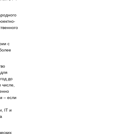
ародного
оектно-
ственного
рии с
более
тво
 для
 год до
 числе,
венно
м – если
, IT и
за
ческих