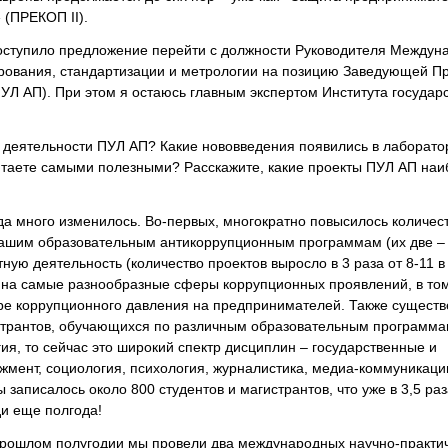
 (ПРЕКОП II).
поступило предложение перейти с должности Руководителя Междун
ирования, стандартизации и метрологии на позицию Заведующей Пр
УЛ АП). При этом я остаюсь главным экспертом Института государ
деятельности ПУЛ АП? Какие нововведения появились в лаборато
таете самыми полезными? Расскажите, какие проекты ПУЛ АП наи
а много изменилось. Во-первых, многократно повысилось количес
 нашим образовательным антикоррупционным программам (их две –
ную деятельность (количество проектов выросло в 3 раза от 8-11 в
 на самые разнообразные сферы коррупционных проявлений, в том
ре коррупционного давления на предпринимателей. Также сущест
странтов, обучающихся по различным образовательным программа
я, то сейчас это широкий спектр дисциплин – государственные и
мент, социология, психология, журналистика, медиа-коммуникации
 записалось около 800 студентов и магистрантов, что уже в 3,5 ра
ди еще полгода!
 прошлом полугодии мы провели два международных научно-практи