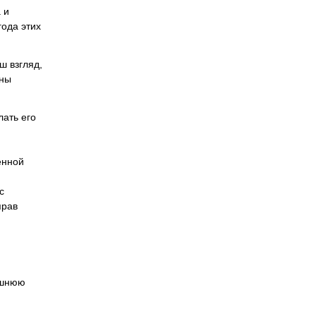
 и
ода этих
ш взгляд,
оны
лать его
енной
с
прав
ешнюю