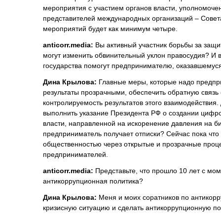
мероприятия с участием органов власти, уполномоче
представителей международных организаций – Совета
мероприятий будет как минимум четыре.
anticorr.media
:
Вы активный участник борьбы за защи
могут изменить обвинительный уклон правосудия? И в
государства помогут предпринимателю, оказавшемуся 
Дина Крылова:
Главные меры, которые надо предпри
результаты прозрачными, обеспечить обратную связь 
контролируемость результатов этого взаимодействия. 
выполнить указание Президента РФ о создании цифр
власти, направленной на искоренение давления на биз
предприниматель получает отписки? Сейчас пока что
общественностью через открытые и прозрачные проц
предпринимателей.
anticorr.media
:
Представьте, что прошло 10 лет с мом
антикоррупционная политика?
Дина Крылова:
Меня и моих соратников по антико
кризисную ситуацию и сделать антикоррупционную по