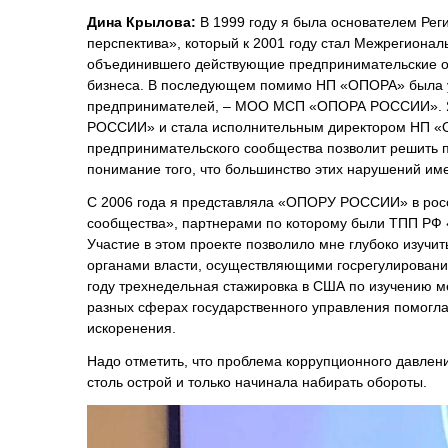
Дина Крылова:
В 1999 году я была основателем Ре
перспектива», который к 2001 году стал Межрегиона
объединившего действующие предпринимательские о
бизнеса. В последующем помимо НП «ОПОРА» была у
предпринимателей, – МОО МСП «ОПОРА РОССИИ». Я 
РОССИИ» и стала исполнительным директором НП «О
предпринимательского сообщества позволит решить
понимание того, что большинство этих нарушений им
С 2006 года я представляла «ОПОРУ РОССИИ» в росс
сообщества», партнерами по которому были ТПП РФ 
Участие в этом проекте позволило мне глубоко изуч
органами власти, осуществляющими госрегулирование
году трехнедельная стажировка в США по изучению м
разных сферах государственного управления помогла
искоренения.
Надо отметить, что проблема коррупционного давлени
столь острой и только начинала набирать обороты.