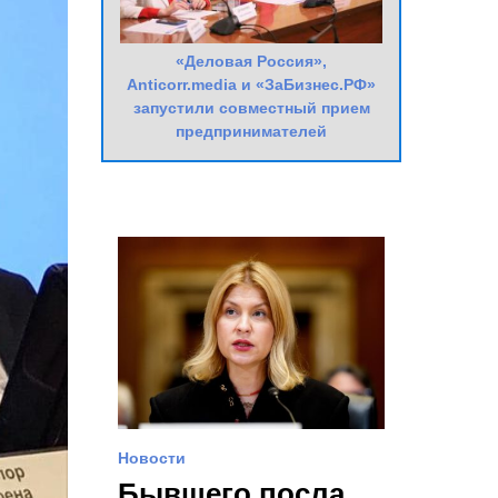
«Деловая Россия»,
Anticorr.media и «ЗаБизнес.РФ»
запустили совместный прием
предпринимателей
Новости
Бывшего посла