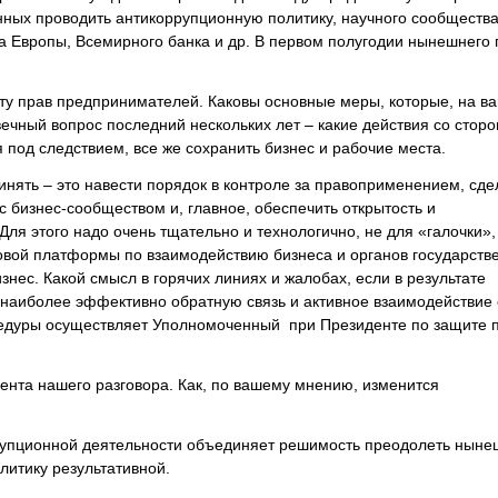
нных проводить антикоррупционную политику, научного сообщества
 Европы, Всемирного банка и др. В первом полугодии нынешнего г
ту прав предпринимателей. Каковы основные меры, которые, на ва
ечный вопрос последний нескольких лет – какие действия со стор
под следствием, все же сохранить бизнес и рабочие места.
нять – это навести порядок в контроле за правоприменением, сде
с бизнес-сообществом и, главное, обеспечить открытость и
Для этого надо очень тщательно и технологично, не для «галочки»,
овой платформы по взаимодействию бизнеса и органов государств
нес. Какой смысл в горячих линиях и жалобах, если в результате
 наиболее эффективно обратную связь и активное взаимодействие 
едуры осуществляет Уполномоченный при Президенте по защите 
ента нашего разговора. Как, по вашему мнению, изменится
ррупционной деятельности объединяет решимость преодолеть нын
литику результативной.