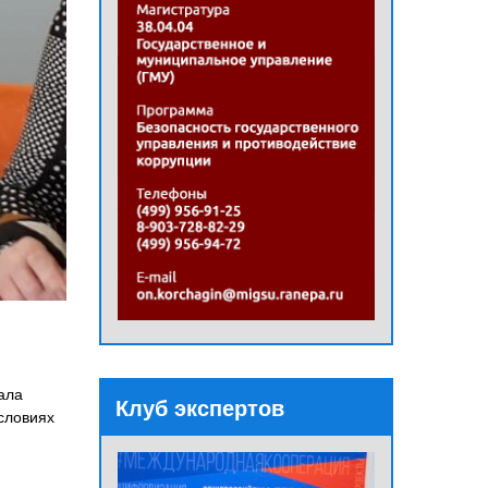
в
ала
Клуб экспертов
условиях