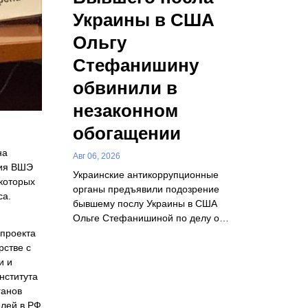
Украины в США
Ольгу
Стефанишину
обвинили в
незаконном
обогащении
на
Авг 06, 2026
ния ВШЭ
Украинские антикоррупционные
которых
органы предъявили подозрение
са.
бывшему послу Украины в США
Ольге Стефанишиной по делу о…
 проекта
рстве с
и и
нститута
ганов
елей в РФ