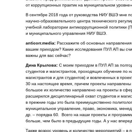
от коррупционных практик на муниципальном уровне»
В сентябре 2018 года от руководства НИУ ВШЭ мне 
научно-образовательного центра технического регул
учебной лаборатории антикоррупционной политики (П
и муниципального управления НИУ ВШЭ.
anticorr.media
:
Расскажите об основных направления 
вашим приходом? Какие исследования ПУЛ АП вы счи
важны для вас сейчас?
Дина Крылова:
С моим приходом в ПУЛ АП за полгод
студентов и магистрантов, проходящих обучение по
магистрантов и для студентов) и вовлеченных в проект
30 на настоящее время, причем проекты направлены
большое их количество направлено на проекты в сфе
расширился дисциплинарный охват студентов и маги
в прежние годы это была преимущественно политологи
муниципальное управление, право, экономика, менедж
др. – порядка 60. Всего на наши проекты и программы
больше, чем было в предыдущие годы. А у нас впере
Также возрос уровень и количество мероприятий – в