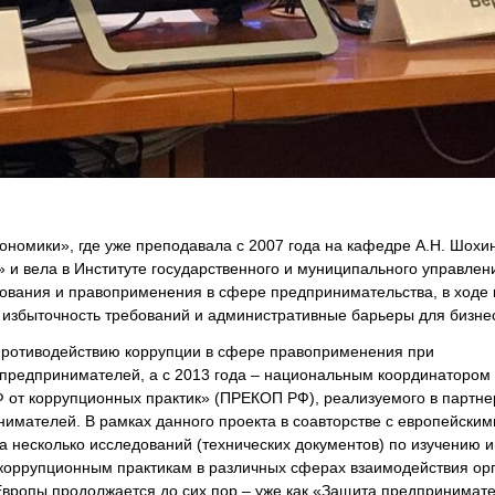
ономики», где уже преподавала с 2007 года на кафедре А.Н. Шохи
» и вела в Институте государственного и муниципального управле
ования и правоприменения в сфере предпринимательства, в ходе 
избыточность требований и административные барьеры для бизне
противодействию коррупции в сфере правоприменения при
предпринимателей, а с 2013 года – национальным координатором
от коррупционных практик» (ПРЕКОП РФ), реализуемого в партне
имателей. В рамках данного проекта в соавторстве с европейским
 несколько исследований (технических документов) по изучению и
 коррупционным практикам в различных сферах взаимодействия ор
вропы продолжается до сих пор – уже как «Защита предпринимат