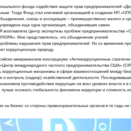
гионального фонда содействия защите прав предпринимателей «Де
льным. Тогда Фонд стал ключевой организацией в создании НП «ОП
бъединения, союзы и ассоциации – преимущественно малого и ср
чреждена еще одна организация, объединившая самих
возглавляла Центр экспертизы проблем предпринимательства 
ПОРА». Мне представлялось, что объединение усилий
 проблемы нарушения прав предпринимателей. Но со временем пр
еет коррупционную природу.
ийско-американском консорциуме «Антикоррупционные стратегии 
«Центр международного частного предпринимательства США» (CIP
ить коррупционные механизмы в сфере взаимоотношений между биз
 и контроль (надзор) хозяйственной деятельности. Последовавшая
еханизмов противодействия коррупции на всех уровнях власти и в
 лучше осознать глобальность феномена коррупции и сложность е
я на бизнес со стороны правоохранительных органов в те годы не