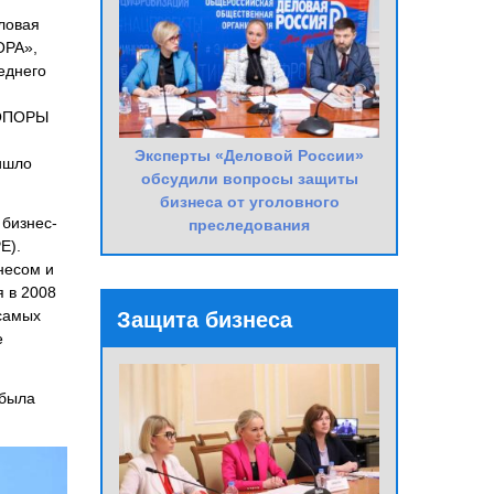
ловая
ОРА»,
еднего
«ОПОРЫ
Эксперты «Деловой России»
ишло
обсудили вопросы защиты
бизнеса от уголовного
бизнес-
преследования
E).
несом и
 в 2008
 самых
Защита бизнеса
е
 была