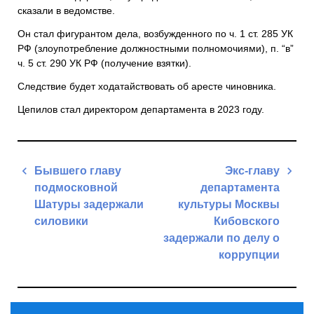
сказали в ведомстве.
Он стал фигурантом дела, возбужденного по ч. 1 ст. 285 УК
РФ (злоупотребление должностными полномочиями), п. “в”
ч. 5 ст. 290 УК РФ (получение взятки).
Следствие будет ходатайствовать об аресте чиновника.
Цепилов стал директором департамента в 2023 году.
Навигация
Бывшего главу
Экс-главу
по
подмосковной
департамента
записям
Шатуры задержали
культуры Москвы
силовики
Кибовского
задержали по делу о
Previous
коррупции
Post
Next
Post