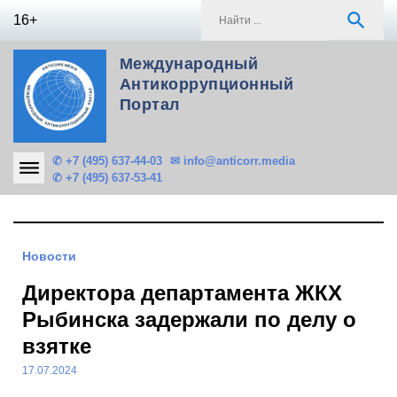
Skip
S
search
16+
to
f
content
Международный
Антикоррупционный
Портал
✆ +7 (495) 637-44-03
✉ info@anticorr.media
✆ +7 (495) 637-53-41
Новости
Директора департамента ЖКХ
Рыбинска задержали по делу о
взятке
17.07.2024