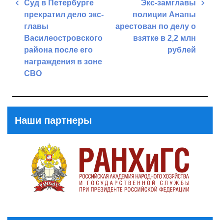
Навигация
Суд в Петербурге
Экс-замглавы
по
прекратил дело экс-
полиции Анапы
записям
главы
арестован по делу о
Василеостровского
взятке в 2,2 млн
района после его
рублей
награждения в зоне
Next
СВО
Post
Previous
Post
Наши партнеры