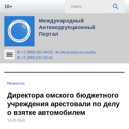
Skip
S
search
16+
to
f
content
Международный
Антикоррупционный
Портал
✆ +7 (495) 637-44-03
✉ info@anticorr.media
✆ +7 (495) 637-53-41
Новости
Директора омского бюджетного
учреждения арестовали по делу
о взятке автомобилем
13.05.2026