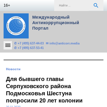
Skip
S
search
16+
to
f
content
Международный
Антикоррупционный
Портал
✆ +7 (495) 637-44-03
✉ info@anticorr.media
✆ +7 (495) 637-53-41
Новости
Для бывшего главы
Серпуховского района
Подмосковья Шестуна
попросили 20 лет колонии
20.11.2020