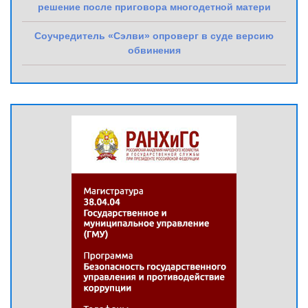
решение после приговора многодетной матери
Соучредитель «Сэлви» опроверг в суде версию
обвинения