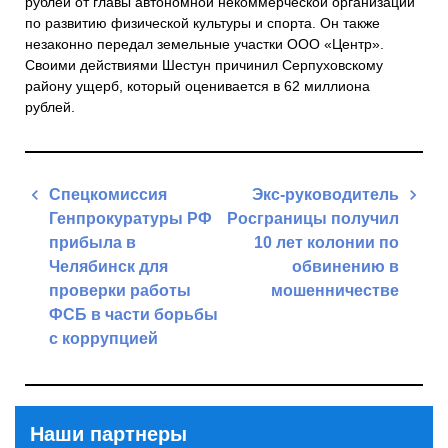
рублей от главы автономной некоммерческой организации
по развитию физической культуры и спорта. Он также
незаконно передал земельные участки ООО «Центр».
Своими действиями Шестун причинил Серпуховскому
району ущерб, который оценивается в 62 миллиона
рублей.
Навигация
Спецкомиссия
Экс-руководитель
по
Генпрокуратуры РФ
Росграницы получил
записям
прибыла в
10 лет колонии по
Челябинск для
обвинению в
проверки работы
мошенничестве
ФСБ в части борьбы
Next
с коррупцией
Post
Previous
Post
Наши партнеры