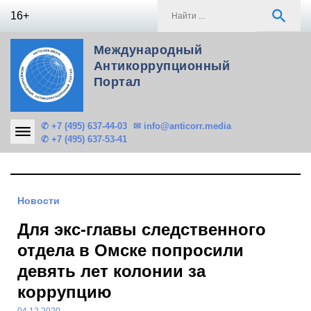
Skip
S
search
16+
to
f
content
Международный
Антикоррупционный
Портал
✆ +7 (495) 637-44-03
✉ info@anticorr.media
✆ +7 (495) 637-53-41
Новости
Для экс-главы следственного
отдела в Омске попросили
девять лет колонии за
коррупцию
04.12.2020