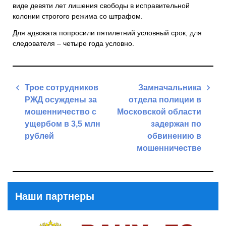
виде девяти лет лишения свободы в исправительной
колонии строгого режима со штрафом.
Для адвоката попросили пятилетний условный срок, для
следователя – четыре года условно.
Навигация
Трое сотрудников
Замначальника
по
РЖД осуждены за
отдела полиции в
записям
мошенничество с
Московской области
ущербом в 3,5 млн
задержан по
рублей
обвинению в
мошенничестве
Previous
Post
Next
Post
Наши партнеры