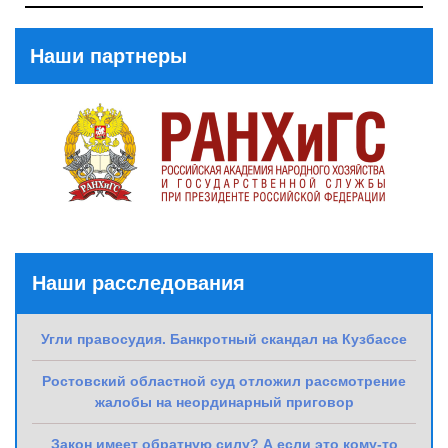
Post
Наши партнеры
Наши расследования
Угли правосудия. Банкротный скандал на Кузбассе
Ростовский областной суд отложил рассмотрение
жалобы на неординарный приговор
Закон имеет обратную силу? А если это кому-то