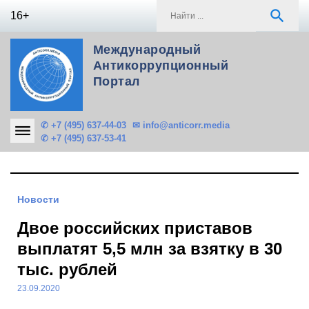
Skip
S
search
16+
to
f
content
Международный
Антикоррупционный
Портал
✆ +7 (495) 637-44-03
✉ info@anticorr.media
✆ +7 (495) 637-53-41
Новости
Двое российских приставов
выплатят 5,5 млн за взятку в 30
тыс. рублей
23.09.2020