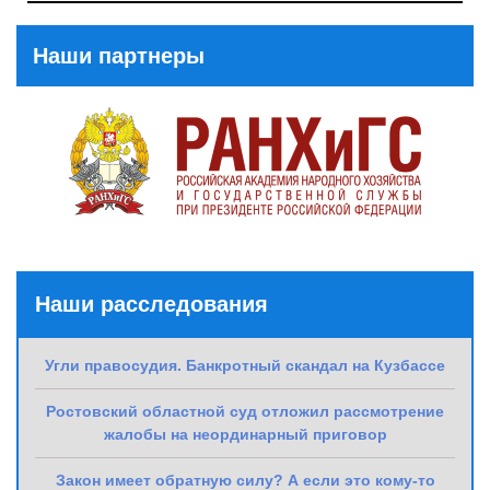
Post
Наши партнеры
Наши расследования
Угли правосудия. Банкротный скандал на Кузбассе
Ростовский областной суд отложил рассмотрение
жалобы на неординарный приговор
Закон имеет обратную силу? А если это кому-то