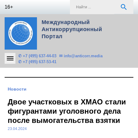
Skip
S
search
16+
to
f
content
Международный
Антикоррупционный
Портал
✆ +7 (495) 637-44-03
✉ info@anticorr.media
✆ +7 (495) 637-53-41
Новости
Двое участковых в ХМАО стали
фигурантами уголовного дела
после вымогательства взятки
23.04.2024