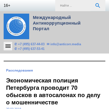
Skip
S
search
16+
to
f
content
Международный
Антикоррупционный
Портал
✆ +7 (495) 637-44-03
✉ info@anticorr.media
✆ +7 (495) 637-53-41
Расследования
Экономическая полиция
Петербурга проводит 70
обысков в автосалонах по делу
о мошенничестве
20.03.2018