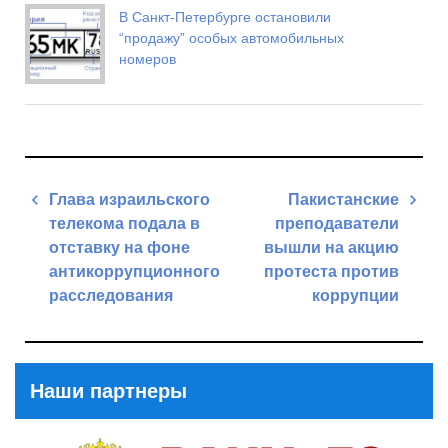
В Санкт-Петербурге остановили
“продажу” особых автомобильных
номеров
Навигация
Глава израильского
Пакистанские
по
телекома подала в
преподаватели
записям
отставку на фоне
вышли на акцию
антикоррупционного
протеста против
расследования
коррупции
Previous
Next
Post
Post
Наши партнеры