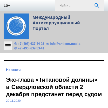
Skip
S
search
16+
to
f
content
Международный
Антикоррупционный
Портал
✆ +7 (495) 637-44-03
✉ info@anticorr.media
✆ +7 (495) 637-53-41
Новости
Экс-глава «Титановой долины»
в Свердловской области 2
декабря предстанет перед судом
20.11.2020