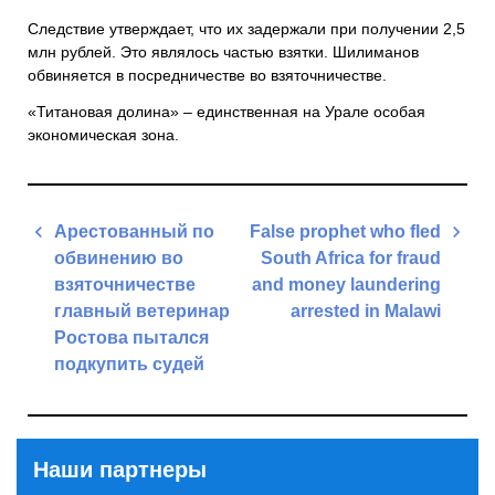
Следствие утверждает, что их задержали при получении 2,5
млн рублей. Это являлось частью взятки. Шилиманов
обвиняется в посредничестве во взяточничестве.
«Титановая долина» – единственная на Урале особая
экономическая зона.
Навигация
Арестованный по
False prophet who fled
по
обвинению во
South Africa for fraud
записям
взяточничестве
and money laundering
главный ветеринар
arrested in Malawi
Ростова пытался
Next
подкупить судей
Post
Previous
Post
Наши партнеры