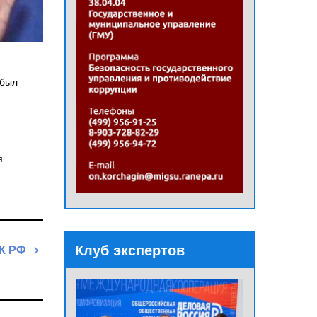
 был
я
Клуб экспертов
УК РФ
Next
Post