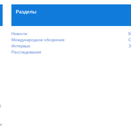
Разделы
Новости
Б
Международное обозрение
О
Интервью
З
Расследования
5
х