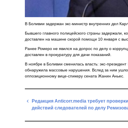
В Боливии задержан экс-министр внутренних дел Кар
Бывшего главного полицейского страны задержали, ко
доставлен на машине скорой помощи 10 января с вы
Ранее Ромеро не явился на допрос по делу о коррупц
доставлен в прокуратуру для дачи показаний.
В ноябре в Боливии сменилась власть: экс-президент
обнаружила массовые нарушения. Вслед за ним ушло 
оппозиционному вице-спикеру сената Жанин Аньес.
Навигация
Редакция Anticorr.media требует проверк
по
действий следователей по делу Ремизов
записям
Previous
Post