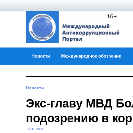
Skip
to
content
Новости
Международное обозрение
Новости
Экс-главу МВД Бо
подозрению в ко
15.01.2020