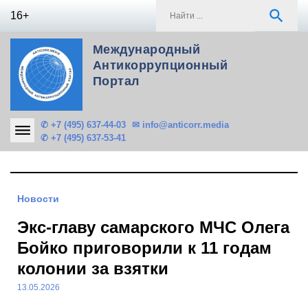
Skip
S
search
16+
to
f
content
Международный
Антикоррупционный
Портал
✆ +7 (495) 637-44-03
✉ info@anticorr.media
✆ +7 (495) 637-53-41
Новости
Экс-главу самарского МЧС Олега
Бойко приговорили к 11 годам
колонии за взятки
13.05.2026