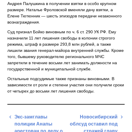
Андрея Палушкина в получении взятки в особо крупном
размере. Наталье Фроловской вменяли дачу взятки, а
Елене Тютюнник — шесть эпизодов передачи незаконного
вознаграждения.
Суд признал Бойко виновным по ч. 6 ст. 290 УК РФ. Ему
назначили 11 лет лишения свободы в колонии строгого
режима, штраф в размере 293,8 млн рублей, а также
лишили звания генерал-майора внутренней службы. Кроме
того, бывшему руководителю регионального МЧС
запретили в течение восьми лет занимать должности на
государственной и муниципальной службе.
Остальные подсудимые также признаны виновными. В
зависимости от роли и степени участия они получили сроки
от четырех до восьми лет лишения свободы.
Навигация
Экс-замглавы
Новосибирский
по
полиции Анапы
облсуд оставил под
записям
арестован по делу о
стражей главу