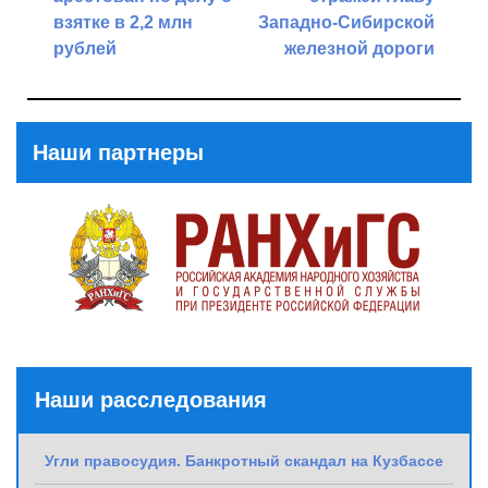
взятке в 2,2 млн
Западно-Сибирской
рублей
железной дороги
Previous
Next
Post
Post
Наши партнеры
Наши расследования
Угли правосудия. Банкротный скандал на Кузбассе