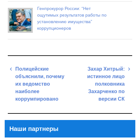
Генпрокурор России: “Нет
ощутимых результатов работы по
установлению имущества”
коррупционеров
Навигация
Полицейские
Захар Хитрый:
по
объяснили, почему
истинное лицо
записям
их ведомство
полковника
наиболее
Захарченко по
коррумпировано
версии СК
Previous
Next
Post
Post
Наши партнеры