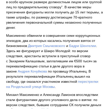
в особо крупном размере должностным лицом или группой
лиц по предварительному сговору”. В качестве меры
пресечения фигуранты могли получить до 15 лет тюрьмы, а
также штрафы, по размеру достигающие 70-кратного
увеличения первоначальной суммы незаконно полученных
денег.
Максименко обвинили в совершении семи коррупционных
эпизодов, два из которых касались получения взяток от
бизнесменов
Дмитрия Смычковского
и
Бадри Шенгелии
.
Здесь же фигурирует и Шакро Молодой: по версии
следствия, арестанты вступили в преступный сговор
с Захарием Калашовым, заплатившим им €500 тысяч за
переквалификацию статьи в деле другого вора в
законе
Андрея Кочуйкова
по прозвищу Итальянец. В
результате переквалификации Итальянец вышел на
свободу, где оказался участником известной
перестрелки
на Рочдельской улице Москвы
.
Михаил Максименко и Александр Ламонов впоследствии
стали фигурантами другого уголовного дела о взятке: по
версии следствия, бывшие сотрудники СК получили деньги