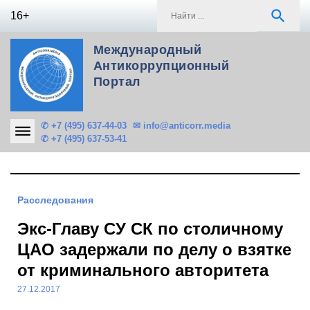
Skip
S
search
16+
to
f
content
Международный
Антикоррупционный
Портал
✆ +7 (495) 637-44-03
✉ info@anticorr.media
✆ +7 (495) 637-53-41
Расследования
Экс-Главу СУ СК по столичному
ЦАО задержали по делу о взятке
от криминального авторитета
27.12.2017