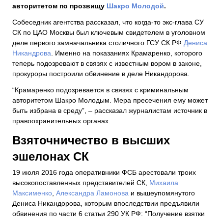
авторитетом по прозвищу
Шакро Молодой
.
Собеседник агентства рассказал, что когда-то экс-глава СУ
СК по ЦАО Москвы был ключевым свидетелем в уголовном
деле первого замначальника столичного ГСУ СК РФ
Дениса
Никандрова
. Именно на показаниях Крамаренко, которого
теперь подозревают в связях с известным вором в законе,
прокуроры построили обвинение в деле Никандорова.
“Крамаренко подозревается в связях с криминальным
авторитетом Шакро Молодым. Мера пресечения ему может
быть избрана в среду”, – рассказал журналистам источник в
правоохранительных органах.
Взяточничество в высших
эшелонах СК
19 июля 2016 года оперативники ФСБ арестовали троих
высокопоставленных представителей СК,
Михаила
Максименко
,
Александра Ламонова
и вышеупомянутого
Дениса Никандорова, которым впоследствии предъявили
обвинения по части 6 статьи 290 УК РФ: “Получение взятки