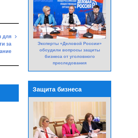
ы для
Эксперты «Деловой России»
ти за
обсудили вопросы защиты
вание
бизнеса от уголовного
Next
преследования
Post
Защита бизнеса