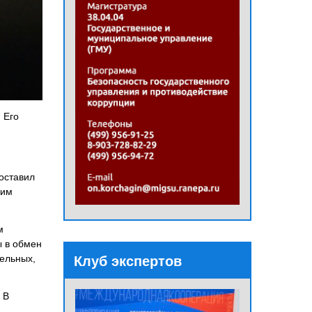
 Его
оставил
ким
м
ы в обмен
ельных,
Клуб экспертов
 В