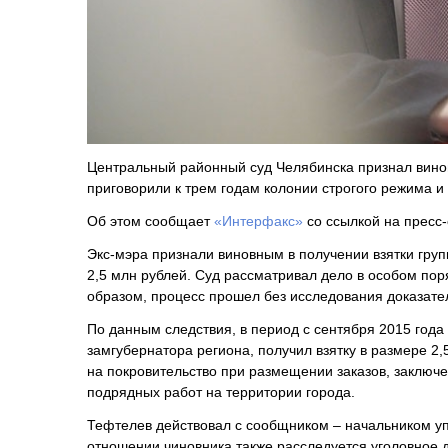
Центральный районный суд Челябинска признал винов
приговорили к трем годам колонии строгого режима и
Об этом сообщает
«Интерфакс»
со ссылкой на пресс-
Экс-мэра признали виновным в получении взятки груп
2,5 млн рублей. Суд рассматривал дело в особом пор
образом, процесс прошел без исследования доказател
По данным следствия, в период с сентября 2015 года
замгубернатора региона, получил взятку в размере 2
на покровительство при размещении заказов, заключ
подрядных работ на территории города.
Тефтелев действовал с сообщником – начальником уп
отношении чиновника также расследуется уголовное 