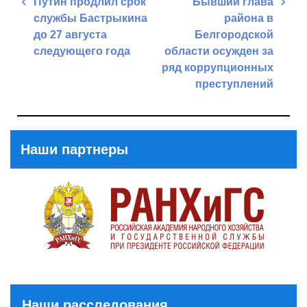
Путин продлил срок
Бывший глава
по
службы Бастрыкина
района в
записям
до 27 августа
Белгородской
следующего года
области осужден за
ряд коррупционных
Previous
преступлений
Post
Next
Post
Наши партнеры
Наши расследования