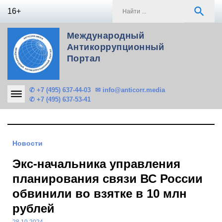
Skip
S
search
16+
to
f
content
Международный
Антикоррупционный
Портал
✆ +7 (495) 637-44-03
✉ info@anticorr.media
✆ +7 (495) 637-53-41
Новости
Экс-начальника управления
планирования связи ВС России
обвинили во взятке в 10 млн
рублей
28.10.2024