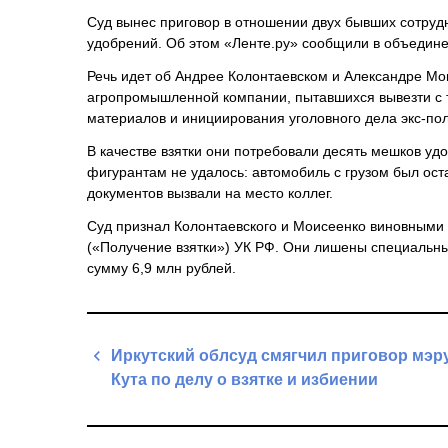
Суд вынес приговор в отношении двух бывших сотруд
удобрений. Об этом «Ленте.ру» сообщили в объедине
Речь идет об Андрее Колонтаевском и Александре Мои
агропромышленной компании, пытавшихся вывезти с
материалов и инициирования уголовного дела экс-п
В качестве взятки они потребовали десять мешков уд
фигурантам не удалось: автомобиль с грузом был ост
документов вызвали на место коллег.
Суд признал Колонтаевского и Моисеенко виновными 
(«Получение взятки») УК РФ. Они лишены специальны
сумму 6,9 млн рублей.
Навигация
Иркутский облсуд смягчил приговор мэру
по
Кута по делу о взятке и избиении
записям
Previous
Post