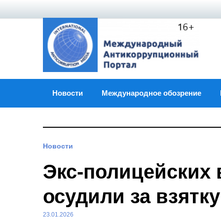
Skip
to
content
Новости
Международное обозрение
Новости
Экс-полицейских 
осудили за взятк
23.01.2026