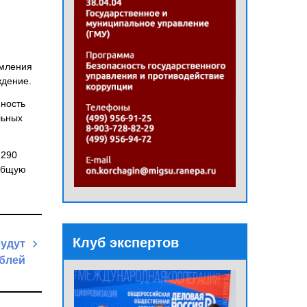
рмления
ждение.
нность
льных
 290
 общую
Клуб экспертов
будут
ублей
Next
Post