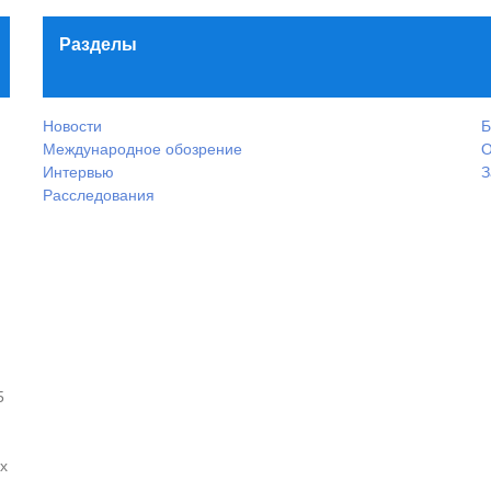
Разделы
Новости
Б
Международное обозрение
О
Интервью
З
Расследования
5
х