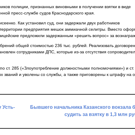
ников полиции, признанных виновными в получении взятки в виде
нной пресс-службе судов Краснодарского края.
сеенко. Как установил суд, они задержали двух работников
 территории предприятия мешок аммиачной селитры. Вместо офо
олицейские предложили задержанным «решить вопрос» за вознагра
обрений общей стоимостью 236 тыс. рублей. Реализовать договоре
ановлен сотрудниками ДПС, которые из-за отсутствия сопроводите
по ст. 285 («Злоупотребление должностными полномочиями») и ст.
х званий и уволены со службы, а также приговорены к штрафу на
 Усть-
Бывшего начальника Казанского вокзала 
судить за взятку в 1,3 млн р