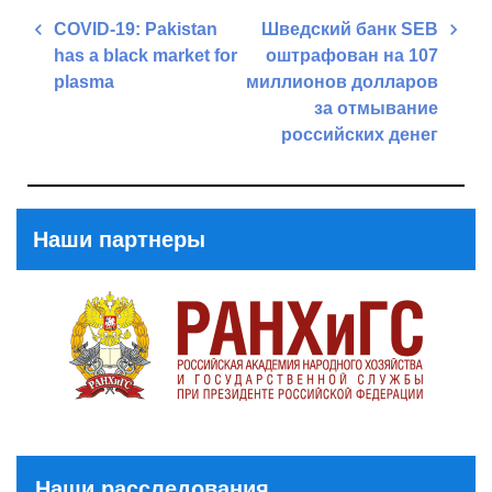
Навигация
COVID-19: Pakistan
Шведский банк SEB
по
has a black market for
оштрафован на 107
записям
plasma
миллионов долларов
за отмывание
Previous
российских денег
Post
Next
Post
Наши партнеры
Наши расследования