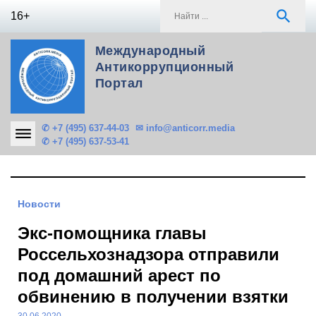
Skip
S
search
16+
to
f
content
Международный
Антикоррупционный
Портал
✆ +7 (495) 637-44-03
✉ info@anticorr.media
✆ +7 (495) 637-53-41
Новости
Экс-помощника главы
Россельхознадзора отправили
под домашний арест по
обвинению в получении взятки
30.06.2020