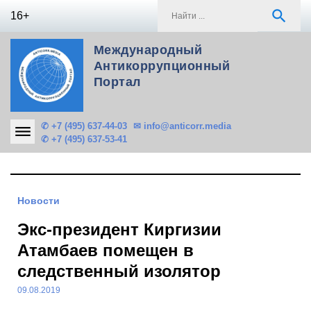
Skip
S
search
16+
to
f
content
Международный
Антикоррупционный
Портал
✆ +7 (495) 637-44-03
✉ info@anticorr.media
✆ +7 (495) 637-53-41
Новости
Экс-президент Киргизии
Атамбаев помещен в
следственный изолятор
09.08.2019