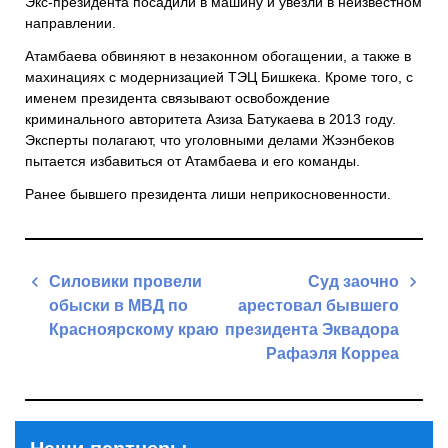
Экс-президента посадили в машину и увезли в неизвестном
направлении.
Атамбаева обвиняют в незаконном обогащении, а также в
махинациях с модернизацией ТЭЦ Бишкека. Кроме того, с
именем президента связывают освобождение
криминального авторитета Азиза Батукаева в 2013 году.
Эксперты полагают, что уголовными делами Жээнбеков
пытается избавиться от Атамбаева и его команды.
Ранее бывшего президента лиши неприкосновенности.
Навигация
Силовики провели
Суд заочно
по
обыски в МВД по
арестовал бывшего
записям
Красноярскому краю
президента Эквадора
Рафаэля Корреа
Previous
Post
Next
Post