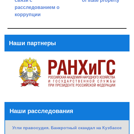
связи с
of state property
расследованием о
Next
коррупции
Post
Previous
Post
Наши партнеры
Наши расследования
Угли правосудия. Банкротный скандал на Кузбассе