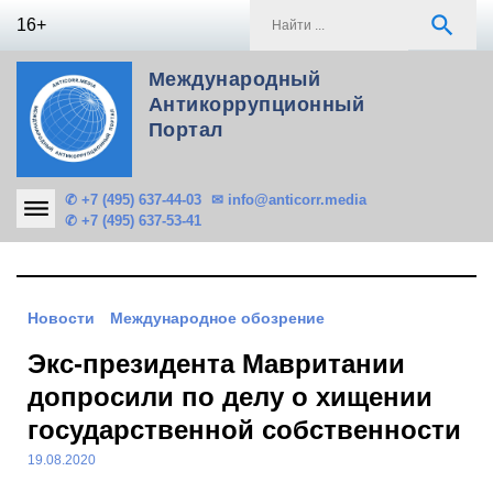
Skip
S
search
16+
to
f
content
Международный
Антикоррупционный
Портал
✆ +7 (495) 637-44-03
✉ info@anticorr.media
✆ +7 (495) 637-53-41
Новости
Международное обозрение
Экс-президента Мавритании
допросили по делу о хищении
государственной собственности
19.08.2020