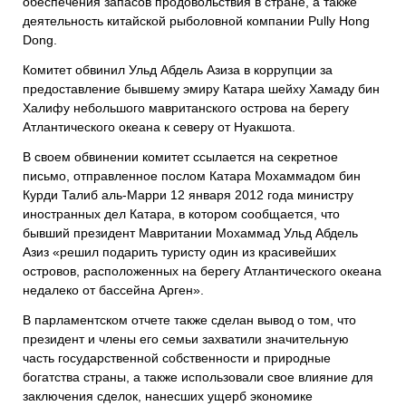
обеспечения запасов продовольствия в стране, а также
деятельность китайской рыболовной компании Pully Hong
Dong.
Комитет обвинил Ульд Абдель Азиза в коррупции за
предоставление бывшему эмиру Катара шейху Хамаду бин
Халифу небольшого мавританского острова на берегу
Атлантического океана к северу от Нуакшота.
В своем обвинении комитет ссылается на секретное
письмо, отправленное послом Катара Мохаммадом бин
Курди Талиб аль-Марри 12 января 2012 года министру
иностранных дел Катара, в котором сообщается, что
бывший президент Мавритании Мохаммад Ульд Абдель
Азиз «решил подарить туристу один из красивейших
островов, расположенных на берегу Атлантического океана
недалеко от бассейна Арген».
В парламентском отчете также сделан вывод о том, что
президент и члены его семьи захватили значительную
часть государственной собственности и природные
богатства страны, а также использовали свое влияние для
заключения сделок, нанесших ущерб экономике