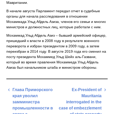
Мавритании.
В начале августа Парламент передал отчет в судебные
органы для начала расследования в отношении
Мохаммада Ульд Абдель Азиза, членов его семьи и многих
министров и должностных лиц, которые работали с ним.
Мохаммад Ульд Абдель Азиз – бывший армейский офицер,
пришедший к власти в 2008 году в результате военного
переворота и избран президентом в 2009 году, а затем
переизбран в 2014 году. В августе 2019 года его сменил на
посту президента Мохаммед Ульд Шейх аль-Газвани,
который во время правления Мохаммеда Ульд Абдель
Азиза был начальником штаба и министром обороны.
Навигация
Глава Приморского
Ex-President of
по
края уволил
Mauritania
записям
замминистра
interrogated in the
промышленности в
case of embezzlement