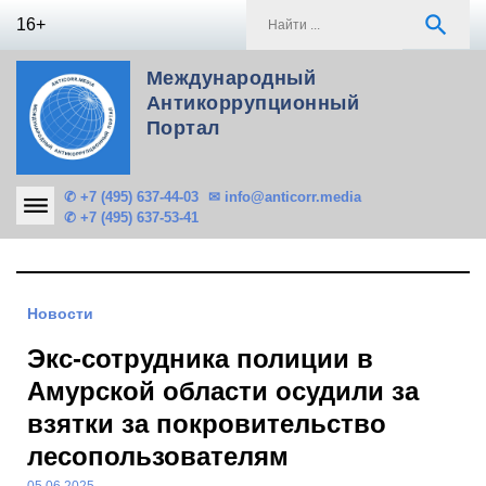
Skip
S
search
16+
to
f
content
Международный
Антикоррупционный
Портал
✆ +7 (495) 637-44-03
✉ info@anticorr.media
✆ +7 (495) 637-53-41
Новости
Экс-сотрудника полиции в
Амурской области осудили за
взятки за покровительство
лесопользователям
05.06.2025