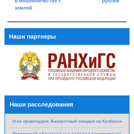
в мошенничестве с
рублей
землей
Next
Previous
Post
Post
Наши партнеры
Наши расследования
Угли правосудия. Банкротный скандал на Кузбассе
Ростовский областной суд отложил рассмотрение